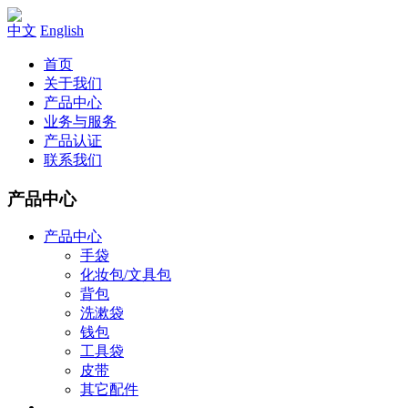
中文
English
首页
关于我们
产品中心
业务与服务
产品认证
联系我们
产品中心
产品中心
手袋
化妆包/文具包
背包
洗漱袋
钱包
工具袋
皮带
其它配件