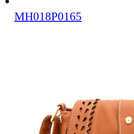
MH018P0165